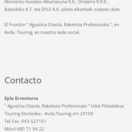
Momentu honetan Alkartasuna K.E., Ondarra K.K.E.,
Batzokiko K.T. eta EPLE K.K. pilota elkarteek osatzen dute.
El Frontón " Agustina Otaola, Raketista Profesionala ", en
Avda. Touring, es nuestra sede social.
Contacto
Eple Errenteria
" Agustina Otaola, Raketista Profesionala " Udal Pilotalekua
Touring Etorbidea - Avda.Touring s/n 20100
Tel-Fax. 943-527161
Móvil 680 71 94 22