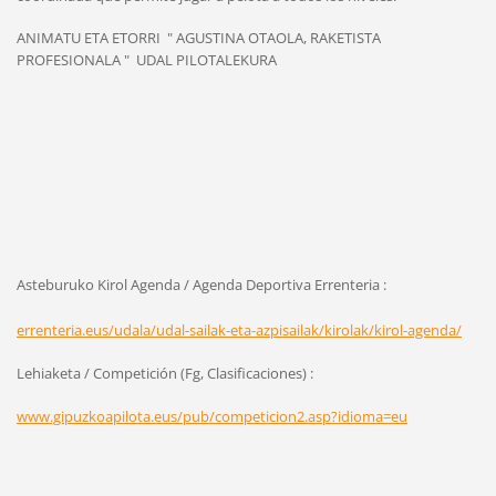
ANIMATU ETA ETORRI " AGUSTINA OTAOLA, RAKETISTA
PROFESIONALA " UDAL PILOTALEKURA
Asteburuko Kirol Agenda / Agenda Deportiva Errenteria :
errenteria.eus/udala/udal-sailak-eta-azpisailak/kirolak/kirol-agenda/
Lehiaketa / Competición (Fg, Clasificaciones) :
www.gipuzkoapilota.eus/pub/competicion2.asp?idioma=eu