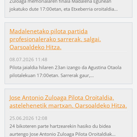
Zuloaga memorialaren finala Madalena Egunean
jokatuko dute 17:00etan, eta Etxeberria oroitaldia...
Madalenetako pilota partida
profesionalerako sarrerak, salgai.
Oarsoaldeko Hitza.
08.07.2026 11:48
Pilota jaialdia hilaren 23an izango da Agustina Otaola
pilotalekuan 17:00etan. Sarrerak gaur,...
Jose Antonio Zuloaga Pilota Oroitaldia,
astelehenetik martxan. Oarsoaldeko Hitza.
25.06.2026 12:08
24 bikoteren parte hartzearekin hasiko du bidea
aurtengo Jose Antonio Zuloaga Pilota Oroitaldiak...