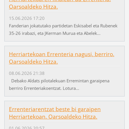
Oarsoaldeko Hitza.
15.06.2026 17:20
Fanderian jokatutako partidetan Eskisabel eta Rubenek
35-26 irabazi, eta JKerman Murua eta Abelek...
Herriartekoan Errenteria nagusi, berriro.
Oarsoaldeko Hitza.
08.06.2026 21:38
Debako Aldats pilotalekuan Erremintan garaipena
berriro Errenteriakoentzat. Lotura...
Errenteriarentzat beste bi garaipen
Herriartekoan. Oarsoaldeko Hitza.
01.06.2026 20:57