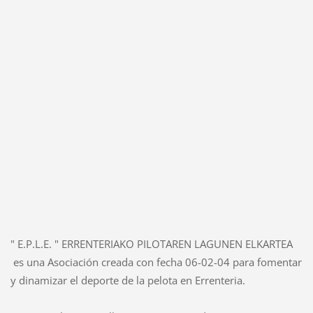
" E.P.L.E. " ERRENTERIAKO PILOTAREN LAGUNEN ELKARTEA
es una Asociación creada con fecha 06-02-04 para fomentar
y dinamizar el deporte de la pelota en Errenteria.