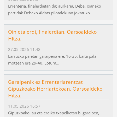
Errenteria, finalerdietan da; aurkaria, Deba. Joaneko
partidak Debako Aldats pilotalekuan jokatuko...
Oin eta erdi, finalerdian. Oarsoaldeko
HItza.
27.05.2026 11:48
Larruzko paletan garaipena ere, 16-35, baita pala
motzean ere 29-40. Lotura...
Garaipenik ez Errenteriarentzat
Gipuzkoako Herriartekoan. Oarsoaldeko
Hitza.
11.05.2026 16:57
Gipuzkoako lau eta erdiko txapelketan bi garaipen,