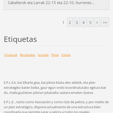
Caballerok eta Larrak 22-15 eta 22-10, hurrenez...
1
2
3
4
5
>
>>
Etiquetas
Emaitzak
Resultados
Jornada
Pilota
Eskola
E.P.L.E.k, bai Elkarte gisa, bai pilota-kluba den aldetik, eta plan
estrategiko baten bidez, gaur egun ondo koordinatutako egitura bat
du, maila guztietan pilotan jokatzeko aukera ematen duena.
E.P.L.E. , tanto como Asociación y como club de pelota, y por medio de
un plan estratégico, dispone actualmente de una estructura bien
coordinada que permite jugar a pelota a todos los niveles.