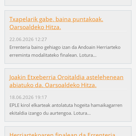
Txapelarik gabe, baina puntakoak.
Oarsoaldeko Hitza.
22.06.2026 12:27
Errenteria baino gehiago izan da Andoain Herriarteko
erreminta modalitateko finalean. Lotura...
Joakin Etxeberria Oroitaldia astelehenean
abiatuko da. Oarsoaldeko Hitza.
18.06.2026 19:17
EPLE kirol elkarteak antolatuta hogeita hamaikagarren
ekitaldia izango du aurtengoa. Lotura...
Herriartekoaren finalean da Errenteria.