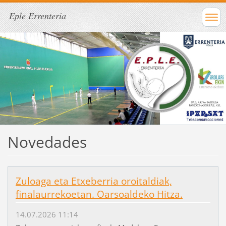
Eple Errenteria
Novedades
Zuloaga eta Etxeberria oroitaldiak,
finalaurrekoetan. Oarsoaldeko Hitza.
14.07.2026 11:14