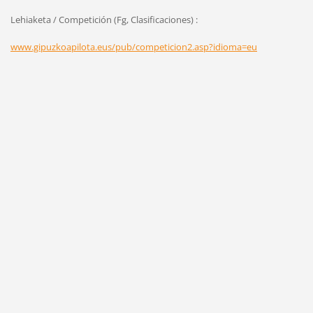
Lehiaketa / Competición (Fg, Clasificaciones) :
www.gipuzkoapilota.eus/pub/competicion2.asp?idioma=eu