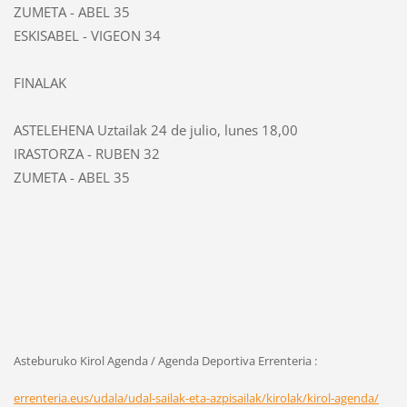
ZUMETA - ABEL
35
ESKISABEL - VIGEON
34
FINALAK
ASTELEHENA Uztailak 24 de julio, lunes 18,00
IRASTORZA - RUBEN
32
ZUMETA - ABEL
35
Asteburuko Kirol Agenda / Agenda Deportiva Errenteria :
errenteria.eus/udala/udal-sailak-eta-azpisailak/kirolak/kirol-agenda/