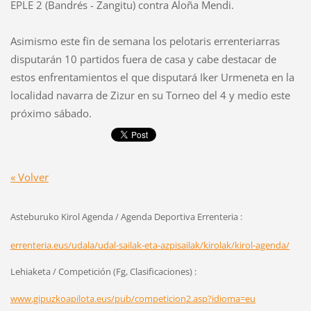
EPLE 2 (Bandrés - Zangitu) contra Aloña Mendi.
Asimismo este fin de semana los pelotaris errenteriarras
disputarán 10 partidos fuera de casa y cabe destacar de
estos enfrentamientos el que disputará Iker Urmeneta en la
localidad navarra de Zizur en su Torneo del 4 y medio este
próximo sábado.
« Volver
Asteburuko Kirol Agenda / Agenda Deportiva Errenteria :
errenteria.eus/udala/udal-sailak-eta-azpisailak/kirolak/kirol-agenda/
Lehiaketa / Competición (Fg, Clasificaciones) :
www.gipuzkoapilota.eus/pub/competicion2.asp?idioma=eu