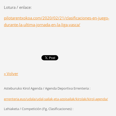
Lotura / enlace:
pilotarentxokoa.com/2020/02/21/clasificaciones-en-juego-
durante-la-ultima-jornada-en-la-liga-vasca/
« Volver
Asteburuko Kirol Agenda / Agenda Deportiva Errenteria :
errenteria.eus/udala/udal-sailak-eta-azpisailak/kirolak/kirol-agenda/
Lehiaketa / Competición (Fg, Clasificaciones) :