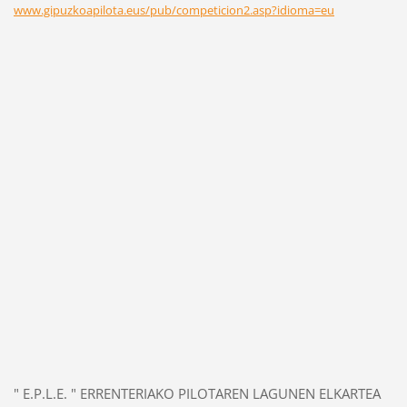
www.gipuzkoapilota.eus/pub/competicion2.asp?idioma=eu
" E.P.L.E. " ERRENTERIAKO PILOTAREN LAGUNEN ELKARTEA