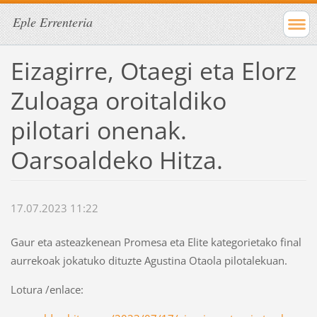
Eple Errenteria
Eizagirre, Otaegi eta Elorz
Zuloaga oroitaldiko
pilotari onenak.
Oarsoaldeko Hitza.
17.07.2023 11:22
Gaur eta asteazkenean Promesa eta Elite kategorietako final
aurrekoak jokatuko dituzte Agustina Otaola pilotalekuan.
Lotura /enlace: