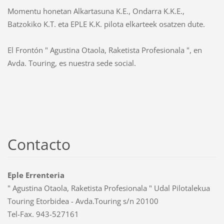
Momentu honetan Alkartasuna K.E., Ondarra K.K.E.,
Batzokiko K.T. eta EPLE K.K. pilota elkarteek osatzen dute.
El Frontón " Agustina Otaola, Raketista Profesionala ", en
Avda. Touring, es nuestra sede social.
Contacto
Eple Errenteria
" Agustina Otaola, Raketista Profesionala " Udal Pilotalekua
Touring Etorbidea - Avda.Touring s/n 20100
Tel-Fax. 943-527161