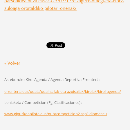
oarsoaldea.hitza.eus/2023/07/17/eizagirre-otaegi-eta-elorz-
zuloaga-oroitaldiko-pilotari-onenak/
« Volver
Asteburuko Kirol Agenda / Agenda Deportiva Errenteria :
errenteria.eus/udala/udal-sailak-eta-azpisailak/kirolak/kirol-agenda/
Lehiaketa / Competición (Fg, Clasificaciones) :
www.gipuzkoapilota.eus/pub/competicion2.asp?idioma=eu