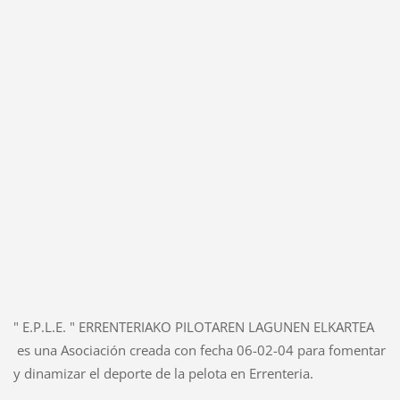
" E.P.L.E. " ERRENTERIAKO PILOTAREN LAGUNEN ELKARTEA
es una Asociación creada con fecha 06-02-04 para fomentar
y dinamizar el deporte de la pelota en Errenteria.