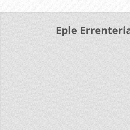
Eple Errenteri