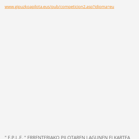
www.gipuzkoapilota.eus/pub/competicion2.asp?idioma=eu
" E.P.L.E. " ERRENTERIAKO PILOTAREN LAGUNEN ELKARTEA