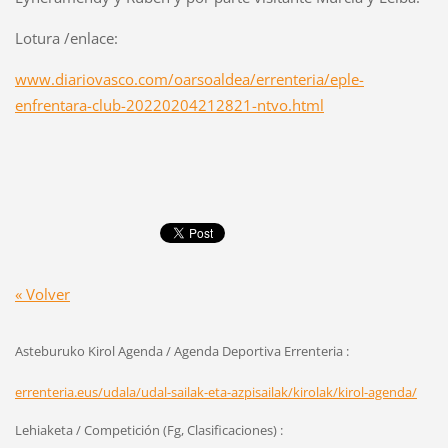
Lotura /enlace:
www.diariovasco.com/oarsoaldea/errenteria/eple-
enfrentara-club-20220204212821-ntvo.html
« Volver
Asteburuko Kirol Agenda / Agenda Deportiva Errenteria :
errenteria.eus/udala/udal-sailak-eta-azpisailak/kirolak/kirol-agenda/
Lehiaketa / Competición (Fg, Clasificaciones) :