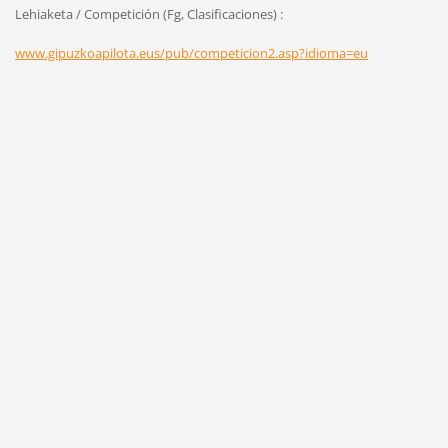
Lehiaketa / Competición (Fg, Clasificaciones) :
www.gipuzkoapilota.eus/pub/competicion2.asp?idioma=eu