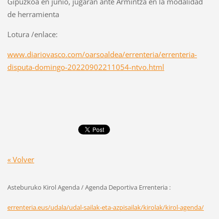
Gipuzkoa en junio, jugarán ante Armintza en la modalidad
de herramienta
Lotura /enlace:
www.diariovasco.com/oarsoaldea/errenteria/errenteria-
disputa-domingo-20220902211054-ntvo.html
« Volver
Asteburuko Kirol Agenda / Agenda Deportiva Errenteria :
errenteria.eus/udala/udal-sailak-eta-azpisailak/kirolak/kirol-agenda/