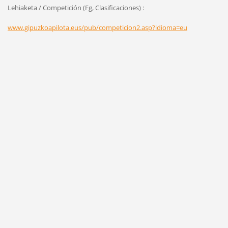
Lehiaketa / Competición (Fg, Clasificaciones) :
www.gipuzkoapilota.eus/pub/competicion2.asp?idioma=eu