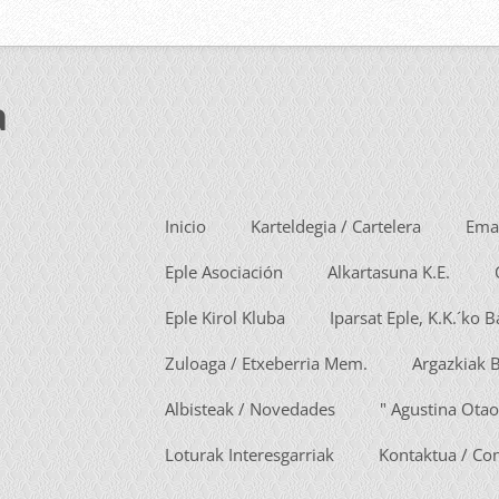
a
Inicio
Karteldegia / Cartelera
Emai
Eple Asociación
Alkartasuna K.E.
Eple Kirol Kluba
Iparsat Eple, K.K.´ko 
Zuloaga / Etxeberria Mem.
Argazkiak 
Albisteak / Novedades
" Agustina Otao
Loturak Interesgarriak
Kontaktua / Co