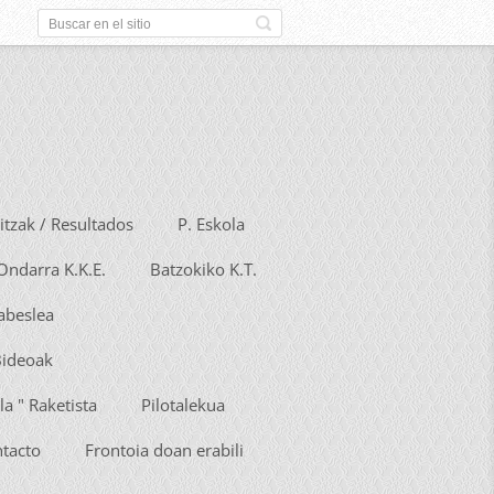
tzak / Resultados
P. Eskola
Ondarra K.K.E.
Batzokiko K.T.
Babeslea
Bideoak
la " Raketista
Pilotalekua
ntacto
Frontoia doan erabili