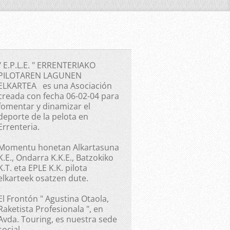
" E.P.L.E. " ERRENTERIAKO
PILOTAREN LAGUNEN
ELKARTEA es una Asociación
creada con fecha 06-02-04 para
fomentar y dinamizar el
deporte de la pelota en
Errenteria.
Momentu honetan Alkartasuna
K.E., Ondarra K.K.E., Batzokiko
K.T. eta EPLE K.K. pilota
elkarteek osatzen dute.
El Frontón " Agustina Otaola,
Raketista Profesionala ", en
Avda. Touring, es nuestra sede
social.