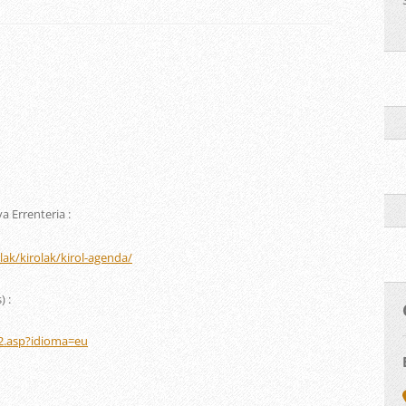
 Errenteria :
ilak/kirolak/kirol-agenda/
) :
2.asp?idioma=eu