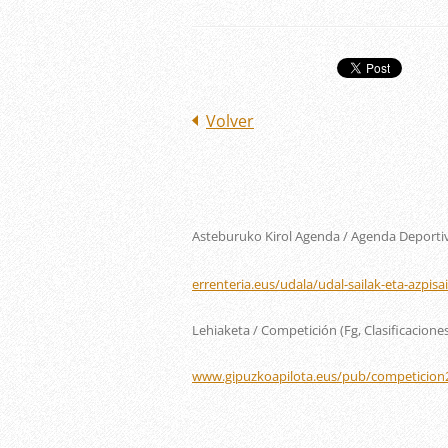
Volver
Asteburuko Kirol Agenda / Agenda Deportiva
errenteria.eus/udala/udal-sailak-eta-azpisa
Lehiaketa / Competición (Fg, Clasificaciones
www.gipuzkoapilota.eus/pub/competicion