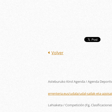
Volver
Asteburuko Kirol Agenda / Agenda Deportiva
errenteria.eus/udala/udal-sailak-eta-azpisa
Lehiaketa / Competición (Fg, Clasificaciones