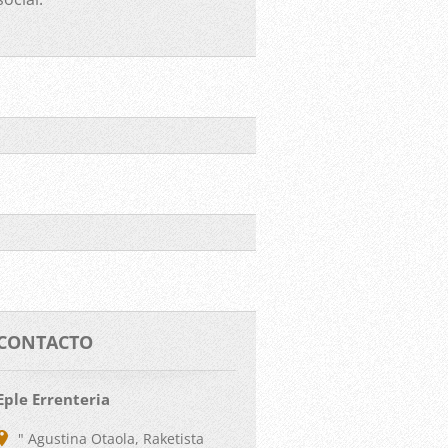
CONTACTO
Eple Errenteria
" Agustina Otaola, Raketista