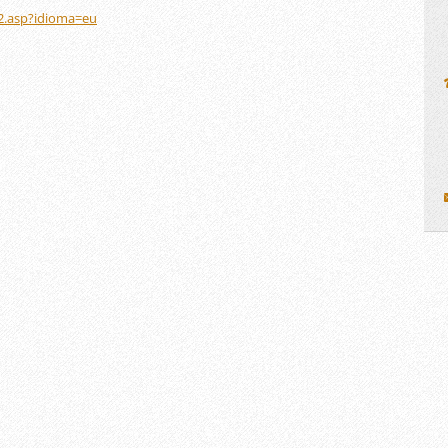
2.asp?idioma=eu