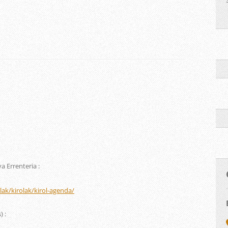
 Errenteria :
ilak/kirolak/kirol-agenda/
) :