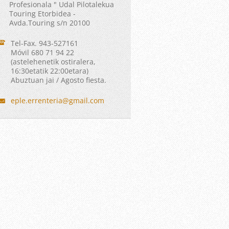
Profesionala " Udal Pilotalekua
Touring Etorbidea -
Avda.Touring s/n 20100
Tel-Fax. 943-527161
Móvil 680 71 94 22
(astelehenetik ostiralera,
16:30etatik 22:00etara)
Abuztuan jai / Agosto fiesta.
eple.err
enteria@
gmail.co
m