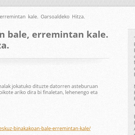
erremintan kale. Oarsoaldeko Hitza.
 bale, erremintan kale.
a.
nalak jokatuko dituzte datorren asteburuan
bikote ariko dira bi finaletan, lehenengo eta
eskuz-binakakoan-bale-erremintan-kale/