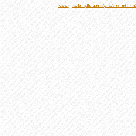
www.gipuzkoapilota.eus/pub/competicion