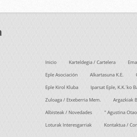
a
Inicio
Karteldegia / Cartelera
Emai
Eple Asociación
Alkartasuna K.E.
Eple Kirol Kluba
Iparsat Eple, K.K.´ko 
Zuloaga / Etxeberria Mem.
Argazkiak 
Albisteak / Novedades
" Agustina Otao
Loturak Interesgarriak
Kontaktua / Co