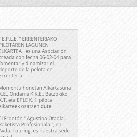
" E.P.L.E. " ERRENTERIAKO
PILOTAREN LAGUNEN
ELKARTEA es una Asociación
creada con fecha 06-02-04 para
fomentar y dinamizar el
deporte de la pelota en
Errenteria.
Momentu honetan Alkartasuna
K.E., Ondarra K.K.E., Batzokiko
K.T. eta EPLE K.K. pilota
elkarteek osatzen dute.
El Frontón " Agustina Otaola,
Raketista Profesionala ", en
Avda. Touring, es nuestra sede
social.