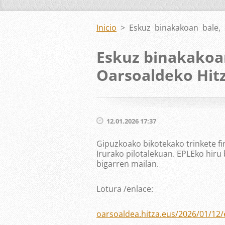
Inicio
>
Eskuz binakakoan bale, 
Eskuz binakakoan
Oarsoaldeko Hitz
12.01.2026 17:37
Gipuzkoako bikotekako trinkete fi
Irurako pilotalekuan. EPLEko hiru 
bigarren mailan.
Lotura /enlace:
oarsoaldea.hitza.eus/2026/01/12/