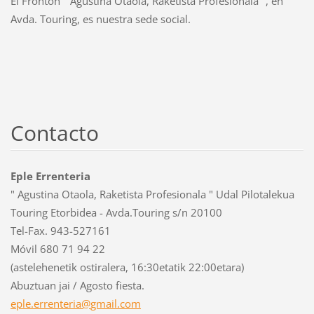
El Frontón " Agustina Otaola, Raketista Profesionala ", en
Avda. Touring, es nuestra sede social.
Contacto
Eple Errenteria
" Agustina Otaola, Raketista Profesionala " Udal Pilotalekua
Touring Etorbidea - Avda.Touring s/n 20100
Tel-Fax. 943-527161
Móvil 680 71 94 22
(astelehenetik ostiralera, 16:30etatik 22:00etara)
Abuztuan jai / Agosto fiesta.
eple.err
enteria@
gmail.co
m