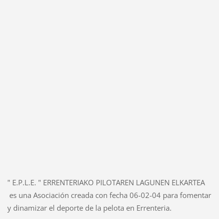
" E.P.L.E. " ERRENTERIAKO PILOTAREN LAGUNEN ELKARTEA
es una Asociación creada con fecha 06-02-04 para fomentar
y dinamizar el deporte de la pelota en Errenteria.