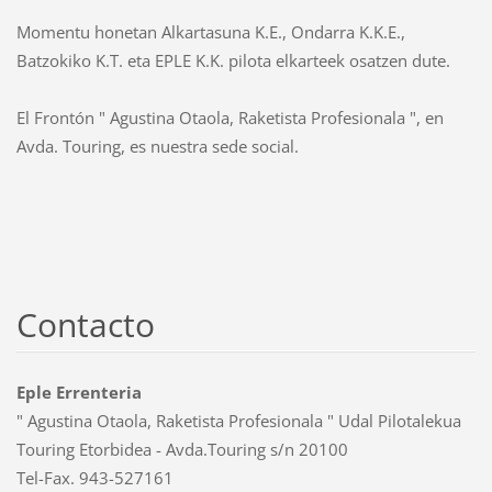
Momentu honetan Alkartasuna K.E., Ondarra K.K.E.,
Batzokiko K.T. eta EPLE K.K. pilota elkarteek osatzen dute.
El Frontón " Agustina Otaola, Raketista Profesionala ", en
Avda. Touring, es nuestra sede social.
Contacto
Eple Errenteria
" Agustina Otaola, Raketista Profesionala " Udal Pilotalekua
Touring Etorbidea - Avda.Touring s/n 20100
Tel-Fax. 943-527161