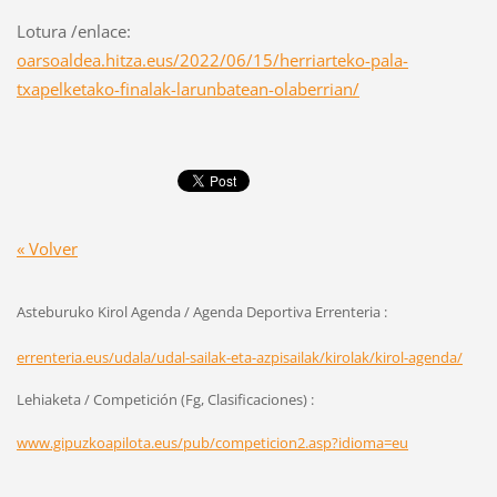
Lotura /enlace:
oarsoaldea.hitza.eus/2022/06/15/herriarteko-pala-
txapelketako-finalak-larunbatean-olaberrian/
« Volver
Asteburuko Kirol Agenda / Agenda Deportiva Errenteria :
errenteria.eus/udala/udal-sailak-eta-azpisailak/kirolak/kirol-agenda/
Lehiaketa / Competición (Fg, Clasificaciones) :
www.gipuzkoapilota.eus/pub/competicion2.asp?idioma=eu