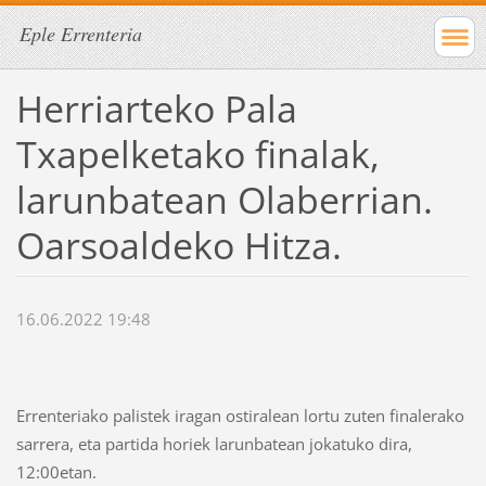
Eple Errenteria
Herriarteko Pala
Txapelketako finalak,
larunbatean Olaberrian.
Oarsoaldeko Hitza.
16.06.2022 19:48
Errenteriako palistek iragan ostiralean lortu zuten finalerako
sarrera, eta partida horiek larunbatean jokatuko dira,
12:00etan.