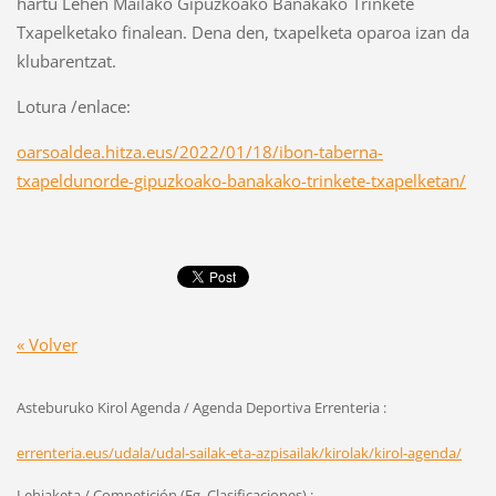
hartu Lehen Mailako Gipuzkoako Banakako Trinkete
Txapelketako finalean. Dena den, txapelketa oparoa izan da
klubarentzat.
Lotura /enlace:
oarsoaldea.hitza.eus/2022/01/18/ibon-taberna-
txapeldunorde-gipuzkoako-banakako-trinkete-txapelketan/
« Volver
Asteburuko Kirol Agenda / Agenda Deportiva Errenteria :
errenteria.eus/udala/udal-sailak-eta-azpisailak/kirolak/kirol-agenda/
Lehiaketa / Competición (Fg, Clasificaciones) :