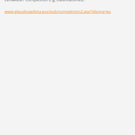
www.gipuzkoapilota.eus/pub/competicion2.asp?idioma=eu