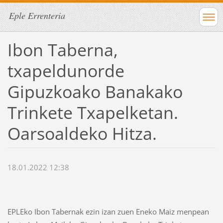
Eple Errenteria
Ibon Taberna,
txapeldunorde
Gipuzkoako Banakako
Trinkete Txapelketan.
Oarsoaldeko Hitza.
18.01.2022 12:38
EPLEko Ibon Tabernak ezin izan zuen Eneko Maiz menpean