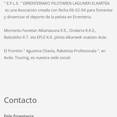
" E.P.L.E. " ERRENTERIAKO PILOTAREN LAGUNEN ELKARTEA
es una Asociación creada con fecha 06-02-04 para fomentar
y dinamizar el deporte de la pelota en Errenteria.
Momentu honetan Alkartasuna K.E., Ondarra K.K.E.,
Batzokiko K.T. eta EPLE K.K. pilota elkarteek osatzen dute.
El Frontón " Agustina Otaola, Raketista Profesionala ", en
Avda. Touring, es nuestra sede social.
Contacto
Eple Errenteria