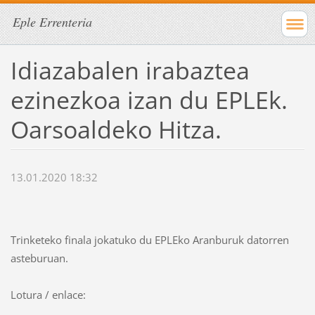
Eple Errenteria
Idiazabalen irabaztea
ezinezkoa izan du EPLEk.
Oarsoaldeko Hitza.
13.01.2020 18:32
Trinketeko finala jokatuko du EPLEko Aranburuk datorren
asteburuan.
Lotura / enlace: