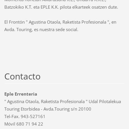
Batzokiko K.T. eta EPLE K.K. pilota elkarteek osatzen dute.
El Frontón " Agustina Otaola, Raketista Profesionala ", en
Avda. Touring, es nuestra sede social.
Contacto
Eple Errenteria
" Agustina Otaola, Raketista Profesionala " Udal Pilotalekua
Touring Etorbidea - Avda.Touring s/n 20100
Tel-Fax. 943-527161
Móvil 680 71 94 22