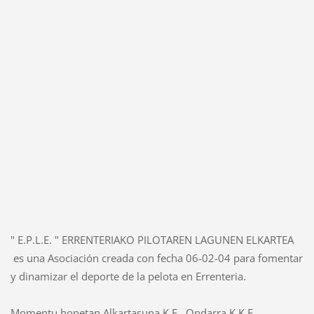
" E.P.L.E. " ERRENTERIAKO PILOTAREN LAGUNEN ELKARTEA
es una Asociación creada con fecha 06-02-04 para fomentar
y dinamizar el deporte de la pelota en Errenteria.
Momentu honetan Alkartasuna K.E., Ondarra K.K.E.,