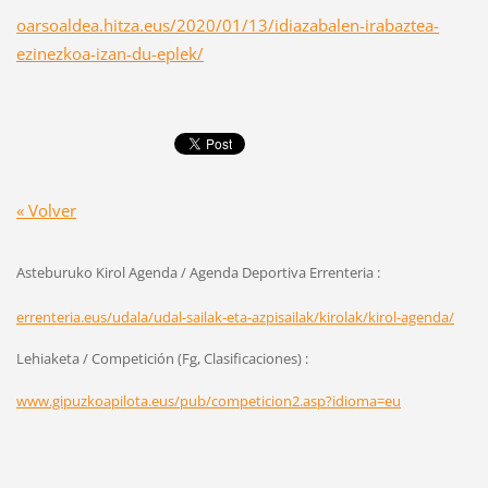
oarsoaldea.hitza.eus/2020/01/13/idiazabalen-irabaztea-
ezinezkoa-izan-du-eplek/
« Volver
Asteburuko Kirol Agenda / Agenda Deportiva Errenteria :
errenteria.eus/udala/udal-sailak-eta-azpisailak/kirolak/kirol-agenda/
Lehiaketa / Competición (Fg, Clasificaciones) :
www.gipuzkoapilota.eus/pub/competicion2.asp?idioma=eu