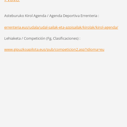
Asteburuko Kirol Agenda / Agenda Deportiva Errenteria :
errenteria.eus/udala/udal-sailak-eta-azpisailak/kirolak/kirol-agenda/
Lehiaketa / Competición (Fg, Clasificaciones) :
www.gipuzkoapilota.eus/pub/competicion2.asp?idioma=eu