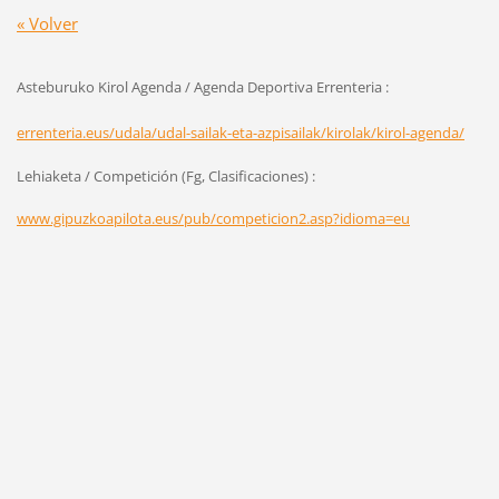
« Volver
Asteburuko Kirol Agenda / Agenda Deportiva Errenteria :
errenteria.eus/udala/udal-sailak-eta-azpisailak/kirolak/kirol-agenda/
Lehiaketa / Competición (Fg, Clasificaciones) :
www.gipuzkoapilota.eus/pub/competicion2.asp?idioma=eu