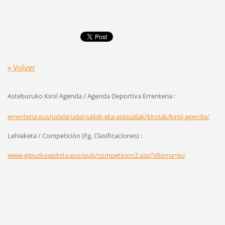
« Volver
Asteburuko Kirol Agenda / Agenda Deportiva Errenteria :
errenteria.eus/udala/udal-sailak-eta-azpisailak/kirolak/kirol-agenda/
Lehiaketa / Competición (Fg, Clasificaciones) :
www.gipuzkoapilota.eus/pub/competicion2.asp?idioma=eu