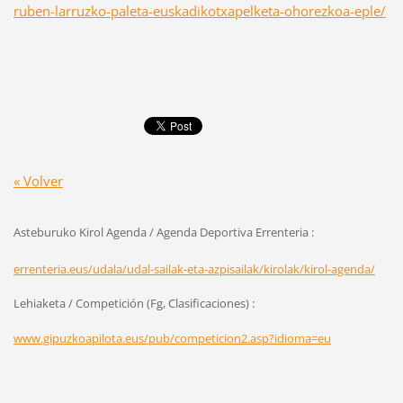
ruben-larruzko-paleta-euskadikotxapelketa-ohorezkoa-eple/
« Volver
Asteburuko Kirol Agenda / Agenda Deportiva Errenteria :
errenteria.eus/udala/udal-sailak-eta-azpisailak/kirolak/kirol-agenda/
Lehiaketa / Competición (Fg, Clasificaciones) :
www.gipuzkoapilota.eus/pub/competicion2.asp?idioma=eu