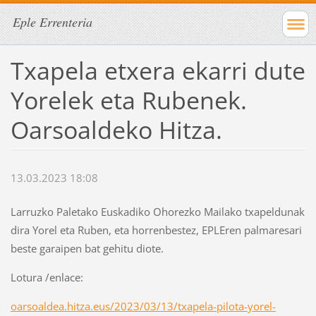
Eple Errenteria
Txapela etxera ekarri dute
Yorelek eta Rubenek.
Oarsoaldeko Hitza.
13.03.2023 18:08
Larruzko Paletako Euskadiko Ohorezko Mailako txapeldunak
dira Yorel eta Ruben, eta horrenbestez, EPLEren palmaresari
beste garaipen bat gehitu diote.
Lotura /enlace:
oarsoaldea.hitza.eus/2023/03/13/txapela-pilota-yorel-