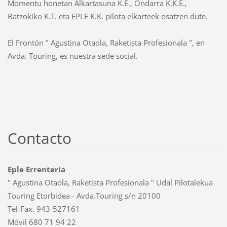
Momentu honetan Alkartasuna K.E., Ondarra K.K.E.,
Batzokiko K.T. eta EPLE K.K. pilota elkarteek osatzen dute.
El Frontón " Agustina Otaola, Raketista Profesionala ", en
Avda. Touring, es nuestra sede social.
Contacto
Eple Errenteria
" Agustina Otaola, Raketista Profesionala " Udal Pilotalekua
Touring Etorbidea - Avda.Touring s/n 20100
Tel-Fax. 943-527161
Móvil 680 71 94 22