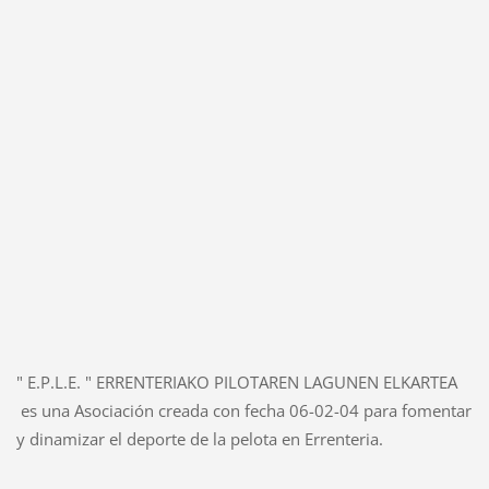
" E.P.L.E. " ERRENTERIAKO PILOTAREN LAGUNEN ELKARTEA
es una Asociación creada con fecha 06-02-04 para fomentar
y dinamizar el deporte de la pelota en Errenteria.