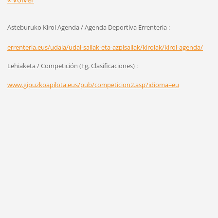
Asteburuko Kirol Agenda / Agenda Deportiva Errenteria :
errenteria.eus/udala/udal-sailak-eta-azpisailak/kirolak/kirol-agenda/
Lehiaketa / Competición (Fg, Clasificaciones) :
www.gipuzkoapilota.eus/pub/competicion2.asp?idioma=eu