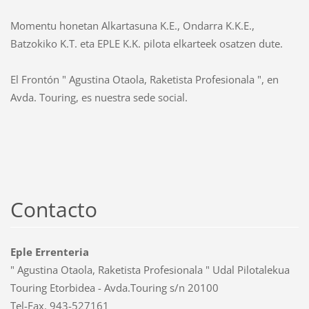
Momentu honetan Alkartasuna K.E., Ondarra K.K.E.,
Batzokiko K.T. eta EPLE K.K. pilota elkarteek osatzen dute.
El Frontón " Agustina Otaola, Raketista Profesionala ", en
Avda. Touring, es nuestra sede social.
Contacto
Eple Errenteria
" Agustina Otaola, Raketista Profesionala " Udal Pilotalekua
Touring Etorbidea - Avda.Touring s/n 20100
Tel-Fax. 943-527161