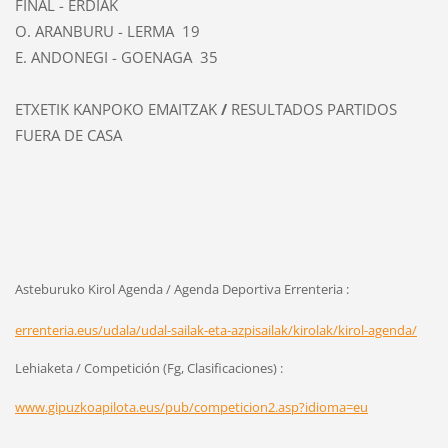
FINAL - ERDIAK
O. ARANBURU - LERMA 19
E. ANDONEGI - GOENAGA 35
ETXETIK KANPOKO EMAITZAK
/
RESULTADOS PARTIDOS
FUERA DE CASA
Asteburuko Kirol Agenda / Agenda Deportiva Errenteria :
errenteria.eus/udala/udal-sailak-eta-azpisailak/kirolak/kirol-agenda/
Lehiaketa / Competición (Fg, Clasificaciones) :
www.gipuzkoapilota.eus/pub/competicion2.asp?idioma=eu