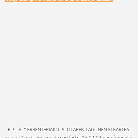
" E.P.L.E. " ERRENTERIAKO PILOTAREN LAGUNEN ELKARTEA
es una Asociación creada con fecha 06-02-04 para fomentar