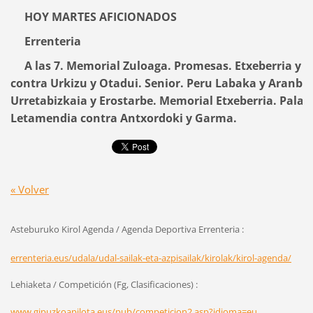
HOY MARTES AFICIONADOS
Errenteria
A las 7. Memorial Zuloaga. Promesas. Etxeberria y 
contra Urkizu y Otadui. Senior. Peru Labaka y Aranbu
Urretabizkaia y Erostarbe. Memorial Etxeberria. Pala 
Letamendia contra Antxordoki y Garma.
« Volver
Asteburuko Kirol Agenda / Agenda Deportiva Errenteria :
errenteria.eus/udala/udal-sailak-eta-azpisailak/kirolak/kirol-agenda/
Lehiaketa / Competición (Fg, Clasificaciones) :
www.gipuzkoapilota.eus/pub/competicion2.asp?idioma=eu